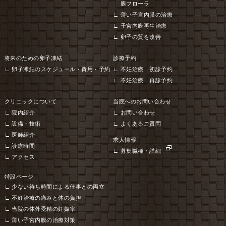
膜フローラ
薄い子宮内膜の治療
子宮内膜再生治療
卵子の質を改善
将来のための卵子凍結
診療予約
卵子凍結のスケジュール・費用・予約
不妊治療 初診予約
不妊治療 再診予約
クリニックについて
当院へのお問い合わせ
院内紹介
お問い合わせ
設備・技術
よくあるご質問
医師紹介
求人情報
診療時間
募集職種・詳細
アクセス
特設ページ
少ない待ち時間による仕事との両立
不妊治療の痛みと体の負担
当院の体外受精の妊娠率
薄い子宮内膜の治療対策