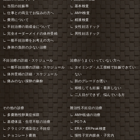
当院の妊娠率
基本検査
仕事との両立でお悩みの方へ
AMH検査
費用について
精液検査
不妊治療の助成金について
女性妊活ドック
完全オーダーメイドの体外受精
男性妊活ドック
一般不妊治療をお考えの方へ
身体の負担の少ない治療
不妊治療の詳細・スケジュール
治療がうまくいっていない方へ
一般不妊治療の詳細・スケジュール
タイミング・人工授精で妊娠できてい
体外受精の詳細・スケジュール
ない
痛みのない採卵の麻酔
胚のグレードが悪い
移植しても妊娠・着床しない
二人目ができず、悩んでいる方
その他の診療
難治性不妊症の治療
多嚢胞性卵巣症候群
AMH低値の治療
基礎体温・生理不順の治療
PGT-A
クラミジア感染症と不妊症
ERA・ERPeak検査
チョコレート嚢胞
慢性子宮内膜炎・子宮内