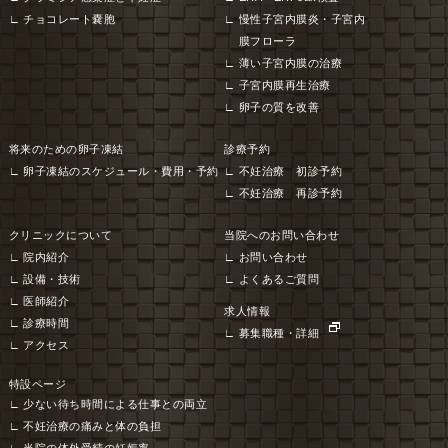
チョコレート嚢胞
慢性子宮内膜炎・子宮内
膜フローラ
薄い子宮内膜の治療
子宮内膜再生治療
卵子の質を改善
将来のための卵子凍結
診療予約
卵子凍結のスケジュール・費用・予約
不妊治療 初診予約
不妊治療 再診予約
クリニックについて
当院へのお問い合わせ
院内紹介
お問い合わせ
設備・技術
よくあるご質問
医師紹介
求人情報
診療時間
募集職種・詳細
アクセス
特設ページ
少ない待ち時間による仕事との両立
不妊治療の痛みと体の負担
当院の体外受精の妊娠率