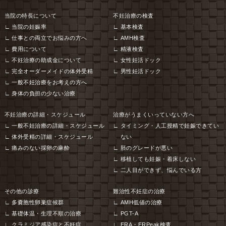
当院の特長について
不妊治療の検査
当院の妊娠率
基本検査
仕事との両立でお悩みの方へ
AMH検査
費用について
精液検査
不妊治療の助成金について
女性妊活ドック
完全オーダーメイドの体外受精
男性妊活ドック
一般不妊治療をお考えの方へ
身体の負担の少ない治療
不妊治療の詳細・スケジュール
治療がうまくいっていない方へ
一般不妊治療の詳細・スケジュール
タイミング・人工授精で妊娠できてい
体外受精の詳細・スケジュール
ない
痛みのない採卵の麻酔
胚のグレードが悪い
移植しても妊娠・着床しない
二人目ができず、悩んでいる方
その他の診療
難治性不妊症の治療
多嚢胞性卵巣症候群
AMH低値の治療
基礎体温・生理不順の治療
PGT-A
クラミジア感染症と不妊症
ERA・ERPeak検査