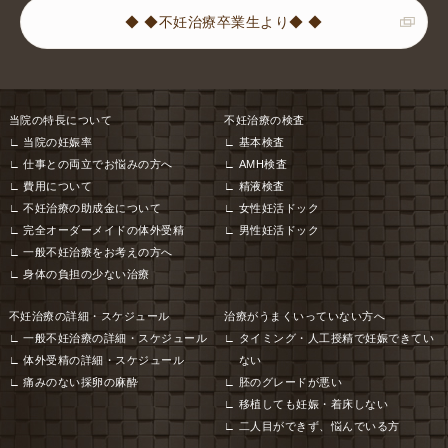
◆ ◆不妊治療卒業生より◆ ◆
当院の特長について
不妊治療の検査
当院の妊娠率
基本検査
仕事との両立でお悩みの方へ
AMH検査
費用について
精液検査
不妊治療の助成金について
女性妊活ドック
完全オーダーメイドの体外受精
男性妊活ドック
一般不妊治療をお考えの方へ
身体の負担の少ない治療
不妊治療の詳細・スケジュール
治療がうまくいっていない方へ
一般不妊治療の詳細・スケジュール
タイミング・人工授精で妊娠できてい
体外受精の詳細・スケジュール
ない
痛みのない採卵の麻酔
胚のグレードが悪い
移植しても妊娠・着床しない
二人目ができず、悩んでいる方