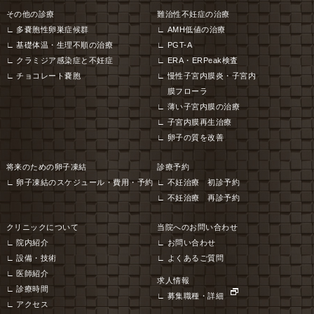
その他の診療
難治性不妊症の治療
多嚢胞性卵巣症候群
AMH低値の治療
基礎体温・生理不順の治療
PGT-A
クラミジア感染症と不妊症
ERA・ERPeak検査
チョコレート嚢胞
慢性子宮内膜炎・子宮内
膜フローラ
薄い子宮内膜の治療
子宮内膜再生治療
卵子の質を改善
将来のための卵子凍結
診療予約
卵子凍結のスケジュール・費用・予約
不妊治療 初診予約
不妊治療 再診予約
クリニックについて
当院へのお問い合わせ
院内紹介
お問い合わせ
設備・技術
よくあるご質問
医師紹介
求人情報
診療時間
募集職種・詳細
アクセス