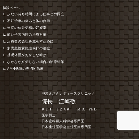
特設ページ
少ない待ち時間による仕事との両立
不妊治療の痛みと体の負担
当院の体外受精の妊娠率
薄い子宮内膜の治療対策
治療費の負担を減らすために
多嚢胞性嚢胞症候群の治療
基礎体温がおかしな時は…
なかなか妊娠しない場合の治療対策
AMH低値の専門的治療
池袋えざきレディースクリニック
院長 江崎敬
ＫＥＩ ＥＺＡＫＩ M.D.，Ph.D.
医学博士
日本産科婦人科学会専門医
日本生殖医学会生殖医療専門医